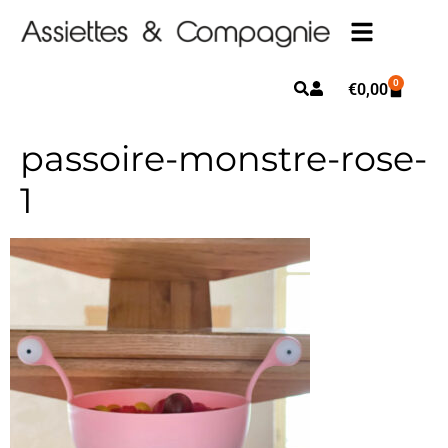
0
€
0,00
passoire-monstre-rose-
1