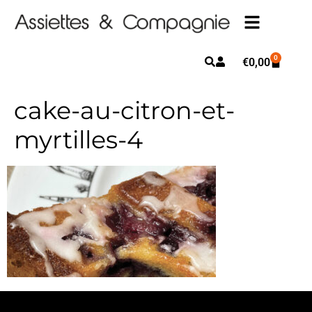
0
€
0,00
cake-au-citron-et-
myrtilles-4