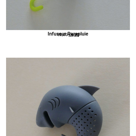
Infuseur Parapluie
€
8,00
€
6,00