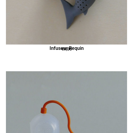
Infuseur Requin
€
9,00