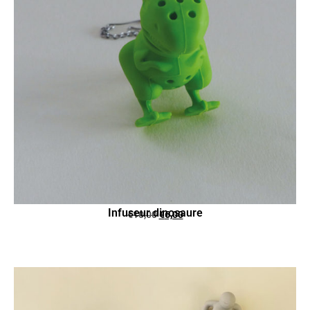
Infuseur dinosaure
€
10,00
€
6,00