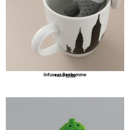
Infuseur Bonhomme
€
8,00
€
6,00