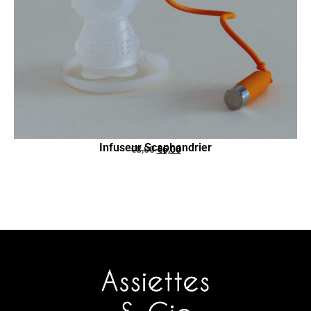
Infuseur Scaphandrier
€
8,00
€
6,00