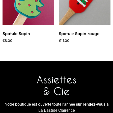
Spatule Sapin
Spatule Sapin rouge
€
8,00
€
11,00
Notre boutique est ouverte toute l’année
sur rendez-vous
à
La Bastide Clairence