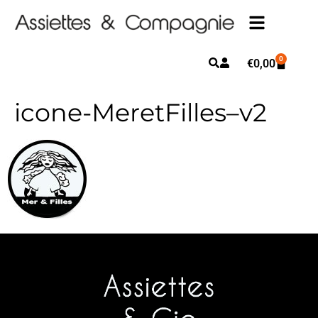
0
€
0,00
icone-MeretFilles–v2