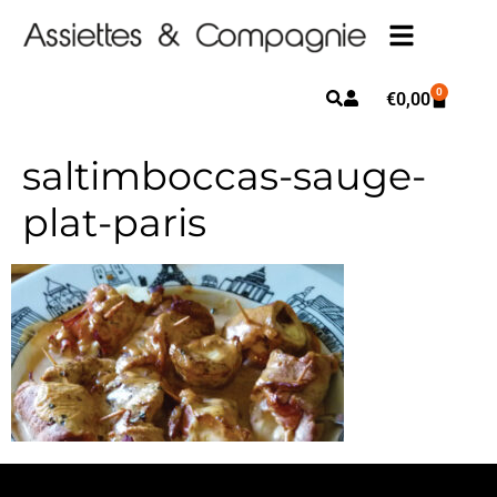
0
€
0,00
saltimboccas-sauge-
plat-paris