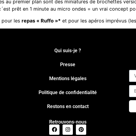
ites au premier plan sont des miniatures de brochettes vers
c´est prêt en 1 minute au micro ondes = un vrai concept p
r pour les
repas « Ruffo »*
et pour les apéros imprévus (les 
Qui suis-je ?
Presse
Mentions légales
Politique de confidentialité
Restons en contact
Retrouvons-nous