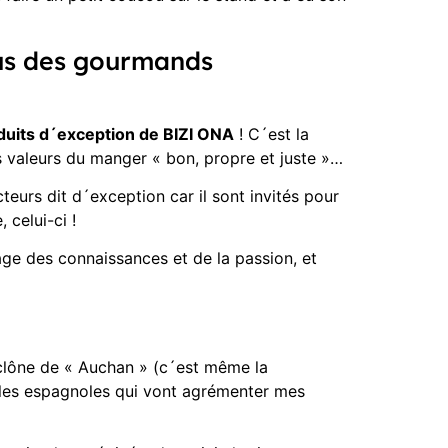
ous des gourmands
duits d´exception de BIZI ONA
! C´est la
es valeurs du manger « bon, propre et juste »…
urs dit d´exception car il sont invités pour
 celui-ci !
ge des connaissances et de la passion, et
e clône de « Auchan » (c´est même la
ailles espagnoles qui vont agrémenter mes