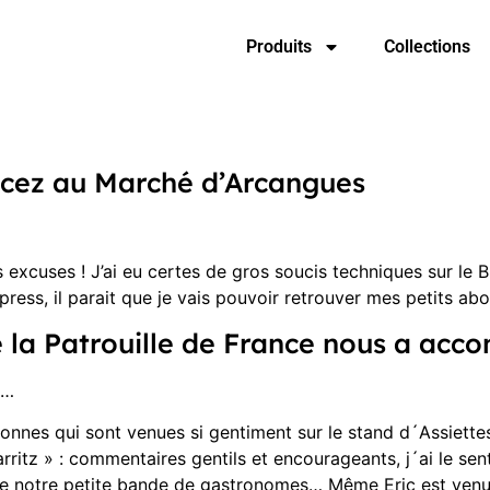
Produits
Collections
cez au Marché d’Arcangues
s excuses ! J’ai eu certes de gros soucis techniques sur le
ress, il parait que je vais pouvoir retrouver mes petits a
la Patrouille de France nous a acc
e…
sonnes qui sont venues si gentiment sur le stand d´Assiet
arritz » : commentaires gentils et encourageants, j´ai le se
 notre petite bande de gastronomes… Même Eric est venu fa