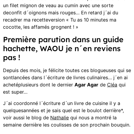
un filet mignon de veau au cumin avec une sorte
deconfit d´oignons mais rouges… En retard j´ai du
recadrer ma recetteversion « Tu as 10 minutes ma
cocotte, les affamés grognent ! »
Première parution dans un guide
hachette, WAOU je n´en reviens
pas !
Depuis des mois, je félicite toutes ces blogueuses qui se
sontlancées dans l´écriture de livres culinaires… j´en ai
achetéplusieurs dont le dernier
Agar Agar
de
Cléa
qui
est super…
J´ai coordonné l´écriture d´un livre de cuisine il y a
quelquesannées et je sais quel est le boulot derrière*,
voir aussi le blog de
Nathalie
qui nous a montré la
semaine dernière les coulisses de son prochain bouquin.