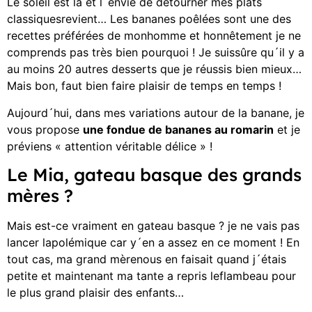
Le soleil est là et l´envie de détourner mes plats
classiquesrevient… Les bananes poêlées sont une des
recettes préférées de monhomme et honnêtement je ne
comprends pas très bien pourquoi ! Je suissûre qu´il y a
au moins 20 autres desserts que je réussis bien mieux…
Mais bon, faut bien faire plaisir de temps en temps !
Aujourd´hui, dans mes variations autour de la banane, je
vous propose
une fondue de bananes au romarin
et je
préviens « attention véritable délice » !
Le Mia, gateau basque des grands
mères ?
Mais est-ce vraiment en gateau basque ? je ne vais pas
lancer lapolémique car y´en a assez en ce moment ! En
tout cas, ma grand mèrenous en faisait quand j´étais
petite et maintenant ma tante a repris leflambeau pour
le plus grand plaisir des enfants…