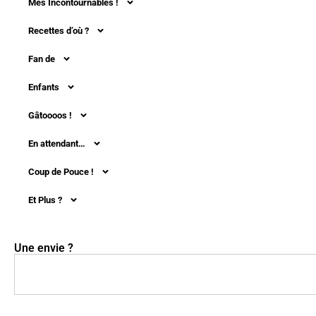
Mes Incontournables !
Recettes d’où ?
Fan de
Enfants
Gâtoooos !
En attendant…
Coup de Pouce !
Et Plus ?
Une envie ?