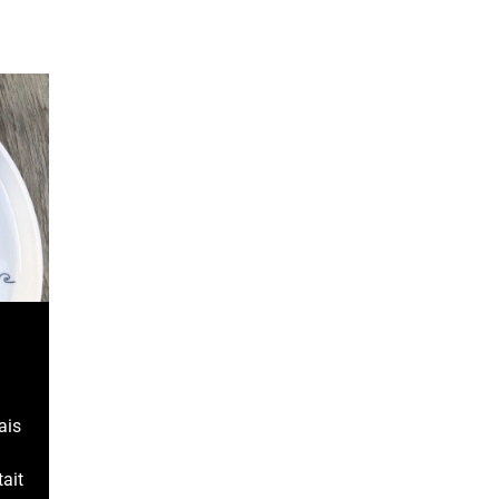
c
ais
tait