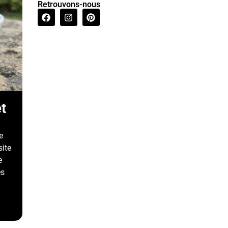
Retrouvons-nous
t
e
site
e
és