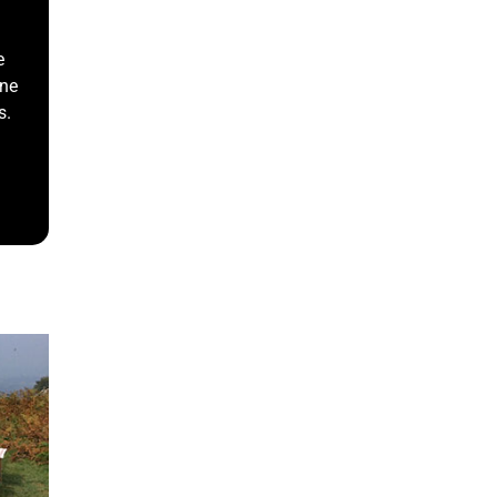
e
une
s.