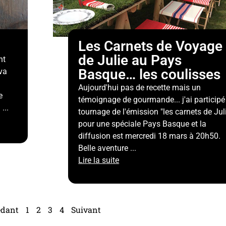
Les Carnets de Voyage
de Julie au Pays
nt
Basque… les coulisses
va
Aujourd'hui pas de recette mais un
e
témoignage de gourmande... j'ai participé
...
tournage de l'émission "les carnets de Jul
pour une spéciale Pays Basque et la
diffusion est mercredi 18 mars à 20h50.
Belle aventure ...
Lire la suite
édant
1
2
3
4
Suivant