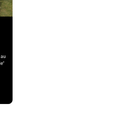
 au
ie"