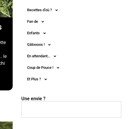
Recettes d’où ?
Fan de
s
Enfants
ette
Gâtoooos !
. le
En attendant…
chi
Coup de Pouce !
Et Plus ?
Une envie ?