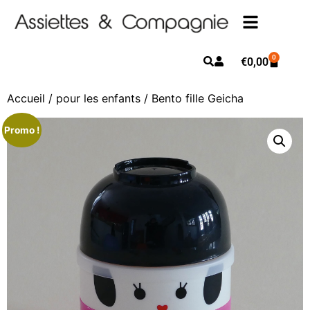
0
€
0,00
Accueil
/
pour les enfants
/ Bento fille Geicha
Promo !