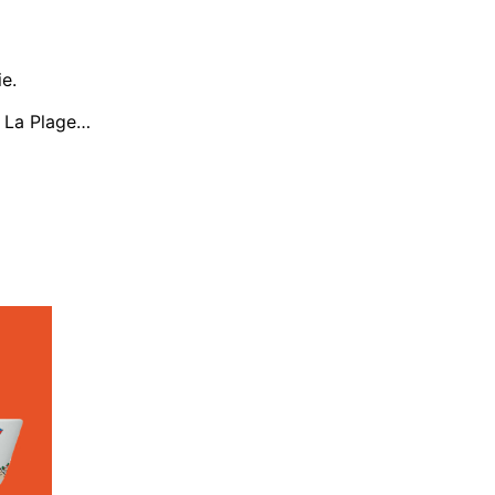
e.
et La Plage…