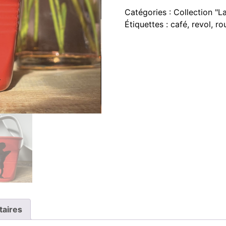
Catégories :
Collection "L
Étiquettes :
café
,
revol
,
ro
taires