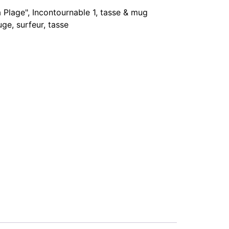
a Plage"
,
Incontournable 1
,
tasse & mug
uge
,
surfeur
,
tasse