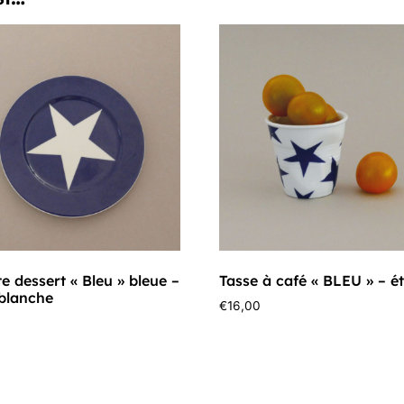
te dessert « Bleu » bleue –
Tasse à café « BLEU » – ét
 blanche
€
16,00