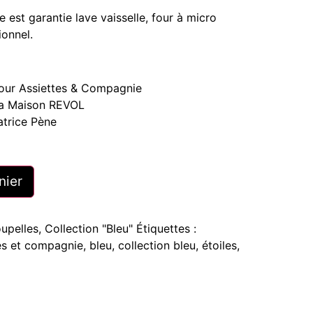
te est garantie lave vaisselle, four à micro
ionnel.
 pour Assiettes & Compagnie
 la Maison REVOL
atrice Pène
nier
oupelles
,
Collection "Bleu"
Étiquettes :
es et compagnie
,
bleu
,
collection bleu
,
étoiles
,