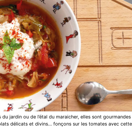
es du jardin ou de l’étal du maraicher, elles sont gourmande
plats délicats et divins… fonçons sur les tomates avec cette