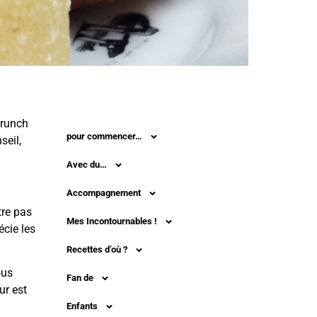
brunch
pour commencer…
seil,
Avec du…
Accompagnement
tre pas
Mes Incontournables !
écie les
Recettes d’où ?
ous
Fan de
ur est
Enfants