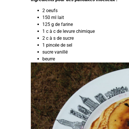
2 oeufs
150 ml lait
125 g de farine
1 c à c de levure chimique
2 c à s de sucre
1 pincée de sel
sucre vanillé
beurre