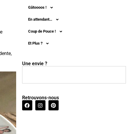
Gâtoooos !
En attendant…
te
Coup de Pouce !
Et Plus ?
dente,
Une envie ?
Retrouvons-nous