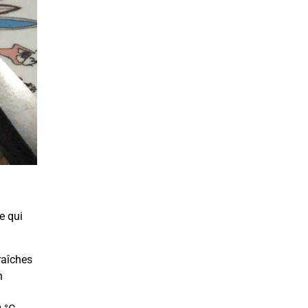
e qui
raîches
n