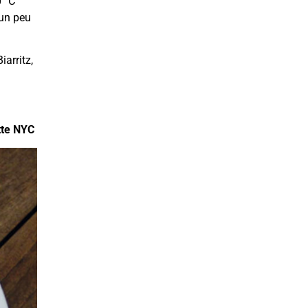
0 °C
 un peu
iarritz,
tte NYC