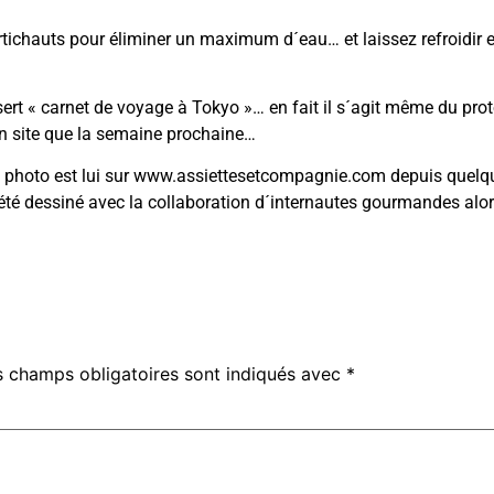
rtichauts pour éliminer un maximum d´eau… et laissez refroidir 
sert « carnet de voyage à Tokyo »… en fait il s´agit même du pro
 site
que la semaine prochaine…
 photo est lui sur
www.assiettesetcompagnie.com
depuis quelq
a été dessiné avec la collaboration d´internautes gourmandes alors
s champs obligatoires sont indiqués avec
*