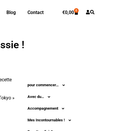
0
Blog
Contact
€
0,00
ssie !
ecette
pour commencer…
Avec du…
 Tokyo »
Accompagnement
Mes Incontournables !