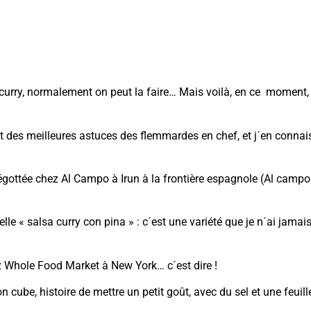
curry, normalement on peut la faire… Mais voilà, en ce moment,
nt des meilleures astuces des flemmardes en chef, et j´en connai
égottée chez Al Campo à Irun à la frontière espagnole (Al campo
lle « salsa curry con pina » : c´est une variété que je n´ai jamai
z Whole Food Market à New York… c´est dire !
on cube, histoire de mettre un petit goût, avec du sel et une feuill