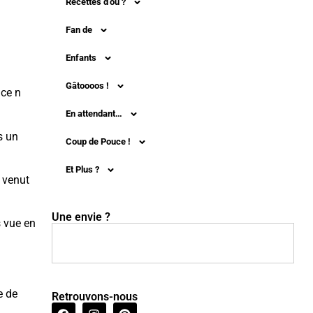
Recettes d’où ?
Fan de
Enfants
Gâtoooos !
 ce n
En attendant…
s un
Coup de Pouce !
Et Plus ?
 venut
Une envie ?
s vue en
e de
Retrouvons-nous