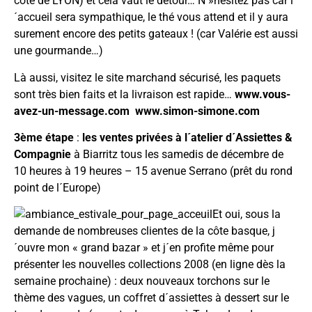
côté de LYON) et cela vaut le détour… N »hésitez pas car l
´accueil sera sympathique, le thé vous attend et il y aura
surement encore des petits gateaux ! (car Valérie est aussi
une gourmande…)
Là aussi, visitez le site marchand sécurisé, les paquets
sont très bien faits et la livraison est rapide…
www.vous-
avez-un-message.com
www.simon-simone.com
3ème étape
:
les ventes privées à l´atelier d´Assiettes &
Compagnie
à Biarritz tous les samedis de décembre de
10 heures à 19 heures – 15 avenue Serrano (prêt du rond
point de l´Europe)
Et oui, sous la
demande de nombreuses clientes de la côte basque, j
´ouvre mon « grand bazar » et j´en profite même pour
présenter les nouvelles collections 2008 (en ligne dès la
semaine prochaine) : deux nouveaux torchons sur le
thème des vagues, un coffret d´assiettes à dessert sur le