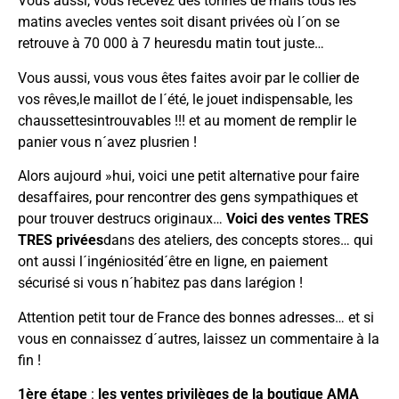
Vous aussi, vous recevez des tonnes de mails tous les
matins avecles ventes soit disant privées où l´on se
retrouve à 70 000 à 7 heuresdu matin tout juste…
Vous aussi, vous vous êtes faites avoir par le collier de
vos rêves,le maillot de l´été, le jouet indispensable, les
chaussettesintrouvables !!! et au moment de remplir le
panier vous n´avez plusrien !
Alors aujourd »hui, voici une petit alternative pour faire
desaffaires, pour rencontrer des gens sympathiques et
pour trouver destrucs originaux…
Voici des ventes TRES
TRES privées
dans des ateliers, des concepts stores… qui
ont aussi l´ingéniositéd´être en ligne, en paiement
sécurisé si vous n´habitez pas dans larégion !
Attention petit tour de France des bonnes adresses… et si
vous en connaissez d´autres, laissez un commentaire à la
fin !
1ère étape
:
les ventes privilèges de la boutique AMA