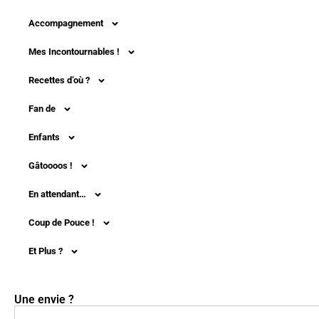
Accompagnement
Mes Incontournables !
Recettes d’où ?
Fan de
Enfants
Gâtoooos !
En attendant…
Coup de Pouce !
Et Plus ?
Une envie ?