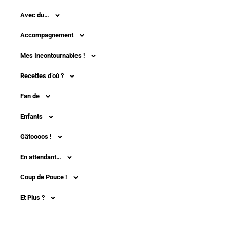
Avec du…
Accompagnement
Mes Incontournables !
Recettes d’où ?
Fan de
Enfants
Gâtoooos !
En attendant…
Coup de Pouce !
Et Plus ?