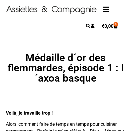
0
€
0,00
Médaille d´or des
flemmardes, épisode 1 : l
´axoa basque
Voilà, je travaille trop !
Alors, comment faire de temps en temps pour cuisiner