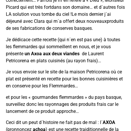
correctement… Parfois je m´en réfère à « Dieu », Monsieur
Picard qui est très fortdans son domaine… et d´autres fois
LA solution vous tombe du ciel !Le mois dernier j´ai
déjeuné avec Clara qui m´a offert deux nouveauxproduits
de ses fabrications de conserves basques.
Je dédicace cette recette (qui n´en est pas une) à toutes
les flemmardes qui sommeillent en nous, et je vous
présente
un Axoa aux deux viandes
de Laurent
Petricorena en plats cuisinés (au rayon frais)…
Je vous envoie sur le site de la maison Petricorena où ce
plat est présenté
en recette pour les bonnes cuisinières
et
en conserve pour les Flemmardes
…
et pour les « gourmandes flemmardes » du pays basque,
surveillez donc les rayonnages des produits frais car le
lancement de ce produit approche…
Ceci dit un peut d´histoire ne fait pas de mal : l´
AXOA
(pronnoncez
achoa
) est une recette traiditionnelle de la