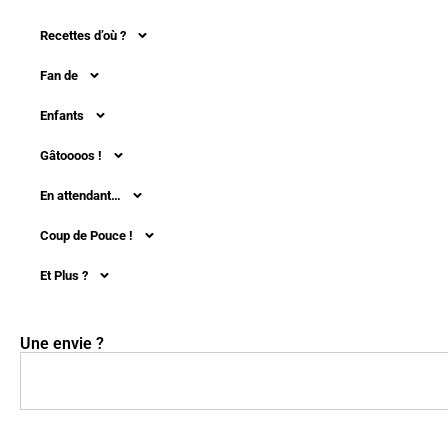
Recettes d’où ?
Fan de
Enfants
Gâtoooos !
En attendant…
Coup de Pouce !
Et Plus ?
Une envie ?