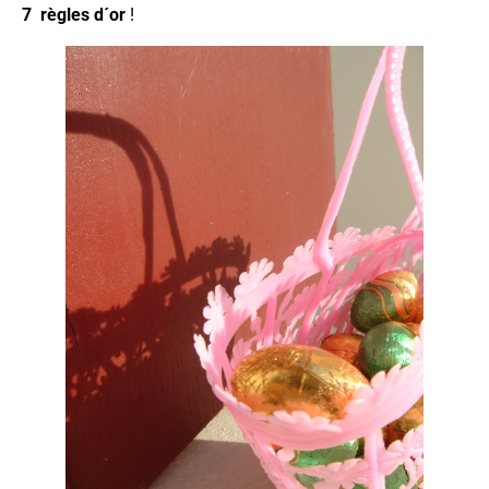
7 règles d´or
!