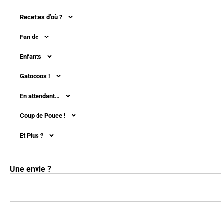
Recettes d’où ?
Fan de
Enfants
Gâtoooos !
En attendant…
Coup de Pouce !
Et Plus ?
Une envie ?