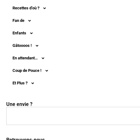
Recettes d’où ?
Fan de
Enfants
Gâtoooos !
En attendant…
Coup de Pouce !
Et Plus ?
Une envie ?
Retrouvons-nous